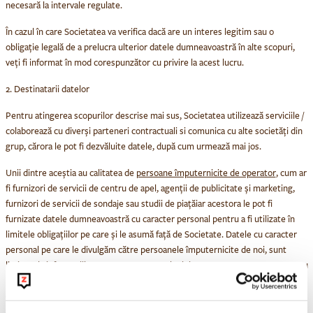
necesară la intervale regulate.
În cazul în care Societatea va verifica dacă are un interes legitim sau o
obligație legală de a prelucra ulterior datele dumneavoastră în alte scopuri,
veți fi informat în mod corespunzător cu privire la acest lucru.
2. Destinatarii datelor
Pentru atingerea scopurilor descrise mai sus, Societatea utilizează serviciile /
colaborează cu diverși parteneri contractuali si comunica cu alte societăți din
grup, cărora le pot fi dezvăluite datele, după cum urmează mai jos.
Unii dintre aceștia au calitatea de
persoane împuternicite de operator
, cum ar
fi furnizori de servicii de centru de apel, agenții de publicitate și marketing,
furnizori de servicii de sondaje sau studii de piațăiar acestora le pot fi
furnizate datele dumneavoastră cu caracter personal pentru a fi utilizate în
limitele obligațiilor pe care și le asumă față de Societate. Datele cu caracter
personal pe care le divulgăm către persoanele împuternicite de noi, sunt
limitate la informațiile cu caracter personal minime care sunt necesare pentru
prestarea respectivelor servicii și le solicităm acestora să nu utilizeze datele
cu caracter personal în niciun alt scop. Depunem toate eforturile pentru a ne
asigura că toate entitățile cu care lucrăm stochează datele dumneavoastră cu