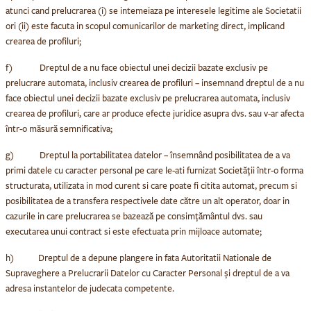
atunci cand prelucrarea (i) se intemeiaza pe interesele legitime ale Societatii
ori (ii) este facuta in scopul comunicarilor de marketing direct, implicand
crearea de profiluri;
f) Dreptul de a nu face obiectul unei decizii bazate exclusiv pe
prelucrare automata, inclusiv crearea de profiluri
– insemnand dreptul de a nu
face obiectul unei decizii bazate exclusiv pe prelucrarea automata, inclusiv
crearea de profiluri, care ar produce efecte juridice asupra dvs. sau v-ar afecta
într-o măsură semnificativa;
g) Dreptul la portabilitatea datelor
– însemnând posibilitatea de a va
primi datele cu caracter personal pe care le-ati furnizat Societății într-o forma
structurata, utilizata in mod curent si care poate fi citita automat, precum si
posibilitatea de a transfera respectivele date către un alt operator, doar in
cazurile in care prelucrarea se bazează pe consimțământul dvs. sau
executarea unui contract si este efectuata prin mijloace automate;
h) Dreptul de a depune plangere
in fata Autoritatii Nationale de
Supraveghere a Prelucrarii Datelor cu Caracter Personal și
dreptul de a va
adresa instantelor de judecata competente
.