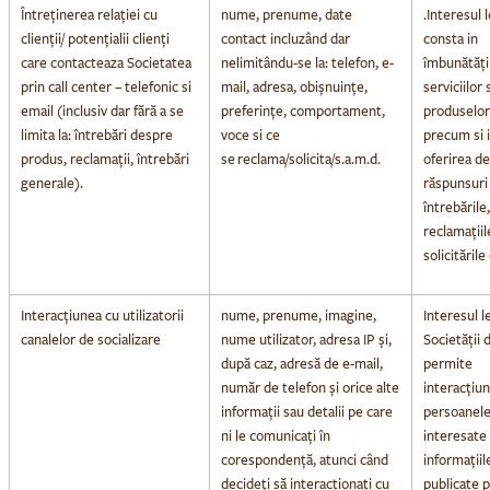
Întreținerea relației cu
nume, prenume, date
.Interesul 
clienții/ potențialii clienți
contact incluzând dar
consta in
care contacteaza Societatea
nelimitându-se la: telefon, e-
îmbunătăți
prin call center – telefonic si
mail, adresa, obișnuințe,
serviciilor s
email (inclusiv dar fără a se
preferințe, comportament,
produselor
limita la: întrebări despre
voce si ce
precum si 
produs, reclamații, întrebări
se reclama/solicita/s.a.m.d.
oferirea de
generale).
răspunsuri 
întrebările,
reclamațiil
solicitările
Interacțiunea cu utilizatorii
nume, prenume, imagine,
Interesul l
canalelor de socializare
nume utilizator, adresa IP și,
Societății 
după caz, adresă de e-mail,
permite
număr de telefon și orice alte
interacțiu
informații sau detalii pe care
persoanel
ni le comunicați în
interesate
corespondență, atunci când
informațiil
decideți să interacționați cu
publicate 