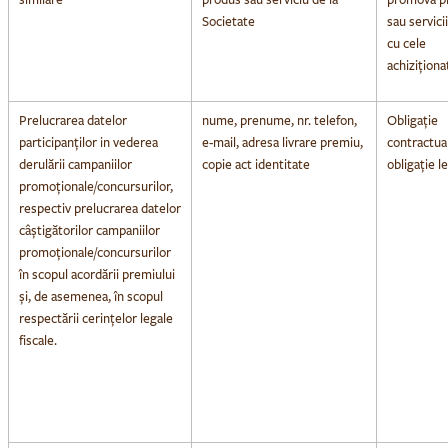
Societate
sau servici
cu cele
achiziționa
Prelucrarea datelor
nume, prenume, nr. telefon,
Obligație
participanților in vederea
e-mail, adresa livrare premiu,
contractual
derulării campaniilor
copie act identitate
obligație l
promoționale/concursurilor,
respectiv prelucrarea datelor
câștigătorilor campaniilor
promoționale/concursurilor
în scopul acordării premiului
și, de asemenea, în scopul
respectării cerințelor legale
fiscale.