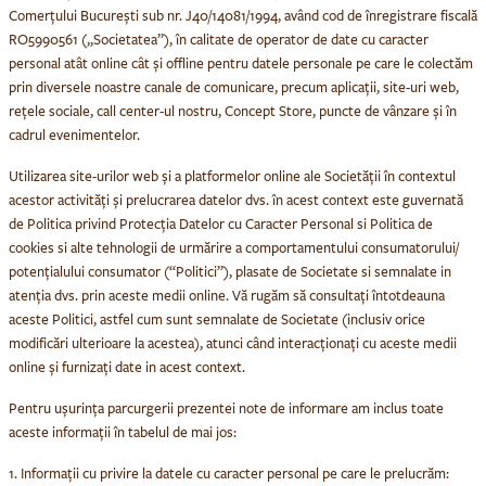
Comerțului București sub nr. J40/14081/1994, având cod de înregistrare fiscală
RO5990561 („
Societatea
”), în calitate de operator de date cu caracter
personal atât online cât și offline pentru datele personale pe care le colectăm
prin diversele noastre canale de comunicare, precum aplicații, site-uri web,
rețele sociale, call center-ul nostru, Concept Store, puncte de vânzare și în
cadrul evenimentelor.
Utilizarea site-urilor web și a platformelor online ale Societății în contextul
acestor activități și prelucrarea datelor dvs. în acest context este guvernată
de Politica privind Protecția Datelor cu Caracter Personal si Politica de
cookies si alte tehnologii de urmărire a comportamentului consumatorului/
potențialului consumator (“
Politici
”), plasate de Societate si semnalate in
atenția dvs. prin aceste medii online. Vă rugăm să consultați întotdeauna
aceste Politici, astfel cum sunt semnalate de Societate (inclusiv orice
modificări ulterioare la acestea), atunci când interacționați cu aceste medii
online și furnizați date in acest context.
Pentru ușurința parcurgerii prezentei note de informare am inclus toate
aceste informații în tabelul de mai jos:
1. Informații cu privire la datele cu caracter personal pe care le prelucrăm: