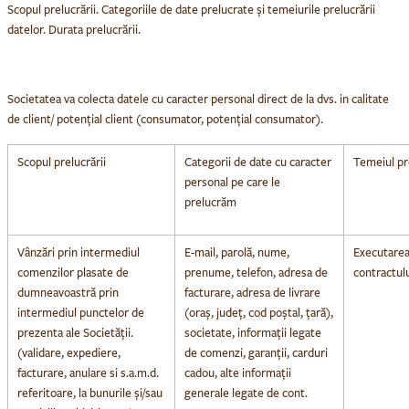
Scopul prelucrării. Categoriile de date prelucrate și temeiurile prelucrării
datelor. Durata prelucrării.
Societatea va colecta datele cu caracter personal direct de la dvs. in calitate
de client/ potențial client (consumator, potențial consumator).
Scopul prelucrării
Categorii de date cu caracter
Temeiul pre
personal pe care le
prelucrăm
Vânzări prin intermediul
E-mail, parolă, nume,
Executare
comenzilor plasate de
prenume, telefon, adresa de
contractulu
dumneavoastră prin
facturare, adresa de livrare
intermediul punctelor de
(oraș, județ, cod poștal, țară),
prezenta ale Societății.
societate, informații legate
(validare, expediere,
de comenzi, garanții, carduri
facturare, anulare si s.a.m.d.
cadou, alte informații
referitoare, la bunurile și/sau
generale legate de cont.