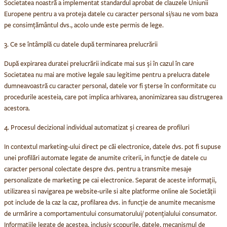
Societatea noastră a implementat standardul aprobat de clauzele Uniunii
Europene pentru a va proteja datele cu caracter personal si/sau ne vom baza
pe consimțământul dvs., acolo unde este permis de lege.
3. Ce se întâmplă cu datele după terminarea prelucrării
După expirarea duratei prelucrării indicate mai sus și în cazul în care
Societatea nu mai are motive legale sau legitime pentru a prelucra datele
dumneavoastră cu caracter personal, datele vor fi șterse în conformitate cu
procedurile acesteia, care pot implica arhivarea, anonimizarea sau distrugerea
acestora.
4. Procesul decizional individual automatizat și crearea de profiluri
In contextul marketing-ului direct pe căi electronice, datele dvs. pot fi supuse
unei profilări automate legate de anumite criterii, in funcție de datele cu
caracter personal colectate despre dvs. pentru a transmite mesaje
personalizate de marketing pe cai electronice. Separat de aceste informații,
utilizarea si navigarea pe website-urile si alte platforme online ale Societății
pot include de la caz la caz, profilarea dvs. in funcție de anumite mecanisme
de urmărire a comportamentului consumatorului/ potențialului consumator.
Informațiile legate de acestea, inclusiv scopurile, datele, mecanismul de