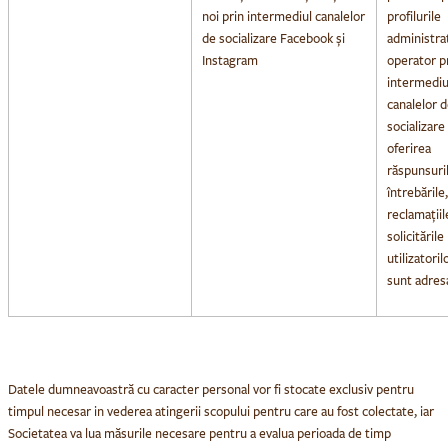
noi prin intermediul canalelor
profilurile
de socializare Facebook și
administra
Instagram
operator p
intermediu
canalelor d
socializare 
oferirea
răspunsuril
întrebările,
reclamațiil
solicitările
utilizatoril
sunt adres
Datele dumneavoastră cu caracter personal vor fi stocate exclusiv pentru
timpul necesar in vederea atingerii scopului pentru care au fost colectate, iar
Societatea va lua măsurile necesare pentru a evalua perioada de timp