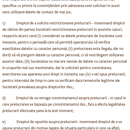
specifice cu privire la consimțământ prin adresarea unei solicitari in acest
sens utilizand datele de contact de mai jos;
c) Dreptul de a solicita restrictionarea prelucrarii
– insemnand dreptul
de obtine din partea Societatii restrictionarea prelucrarii in anumite cazuri,
respectiv atunci cand (i) considerati ca datele prelucrate de Societate sunt
inexacte, pentru o perioadă care să permită operatorului să verifice
exactitatea datelor cu caracter personal; (ii) prelucrarea este ilegala, dar nu
doriți să vă ștergem datele cu caracter personal, ci să restrângem utilizarea
acestor date; (iii) Societatea nu mai are nevoie de datele cu caracter personal
in scopurile mai sus mentionate, dar le solicitati pentru constatarea,
exercitarea sau apararea unui drept in instanta; sau (iv) v-ati opus prelucrarii,
pentru intervalul de timp in care sa verificam daca temeiurile legitime ale
Societatii prevaleaza asupra drepturilor dvs.;
d) Dreptul de va retrage consimtamantul asupra prelucrarii
– in cazul in
care prelucrarea se bazeaza pe consimtamantul dvs., fara a afecta legalitatea
prelucrarii efectuate pana la la acel moment;
e) Dreptul de opozitie asupra prelucrarii
– insemnand dreptul de a va
opune prelucrarii din motive legate de situatia particulara in care va aflati,