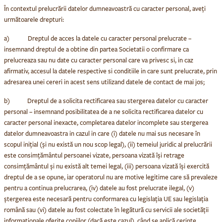
În contextul prelucrării datelor dumneavoastră cu caracter personal, aveți
următoarele drepturi:
a) Dreptul de acces la datele cu caracter personal prelucrate
–
insemnand dreptul de a obtine din partea Societatii o confirmare ca
prelucreaza sau nu date cu caracter personal care va privesc si, in caz
afirmativ, accesul la datele respective si conditiile in care sunt prelucrate, prin
adresarea unei cereri in acest sens utilizand datele de contact de mai jos;
b) Dreptul de a solicita rectificarea sau stergerea datelor cu caracter
personal
– insemnand posibilitatea de a ne solicita rectificarea datelor cu
caracter personal inexacte, completarea datelor incomplete sau stergerea
datelor dumneavoastra in cazul in care (i) datele nu mai sus necesare în
scopul inițial (și nu există un nou scop legal), (ii) temeiul juridic al prelucrării
este consimțământul persoanei vizate, persoana vizată își retrage
consimțământul și nu există alt temei legal, (iii) persoana vizată își exercită
dreptul de a se opune, iar operatorul nu are motive legitime care să prevaleze
pentru a continua prelucrarea, (iv) datele au fost prelucrate ilegal, (v)
ștergerea este necesară pentru conformarea cu legislația UE sau legislația
română sau (vi) datele au fost colectate în legătură cu servicii ale societății
informaționale oferite copiilor (dacă este cazul), când se aplică cerințe