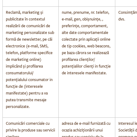
Reclamă, marketing și
nume, prenume, nr. telefon,
Consimțăm
publicitate în contextul
e-mail, gen, obișnuințe, ,
dvs.
realizării de comunicări de
preferințe, comportament,
marketing personalizate sub
alte date comportamentale
formă de newsletter, pe căi
colectate prin aplicații online
electronice (e-mail, SMS,
de tip cookies, web beacons,
telefon, platforme specifice
pe baza cărora se realizează
de marketing online)
profilarea clienților/
implicând și profilarea
potențialilor clienți in funcție
consumatorului/
de interesele manifestate.
potențialului consumator in
funcție de (interesele
manifestate) pentru a va
putea transmite mesaje
personalizate.
Comunicări comerciale cu
adresa de e-mail furnizată cu
Interesul l
privire la produse sau servicii
ocazia achiziționării unui
Societății 
similare
produs sau serviciu de la
promova p