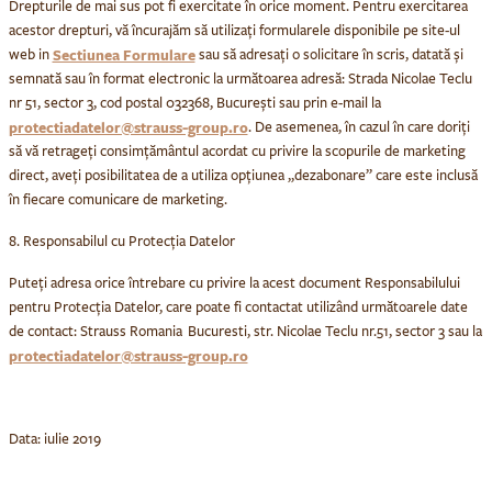
Drepturile de mai sus pot fi exercitate în orice moment. Pentru exercitarea
acestor drepturi, vă încurajăm să utilizați formularele disponibile pe site-ul
Sectiunea Formulare
web in
sau să adresați o solicitare în scris, datată și
semnată sau în format electronic la următoarea adresă: Strada Nicolae Teclu
nr 51, sector 3, cod postal 032368, București sau prin e-mail la
protectiadatelor@strauss-group.ro
. De asemenea, în cazul în care doriți
să vă retrageți consimțământul acordat cu privire la scopurile de marketing
direct, aveți posibilitatea de a utiliza opțiunea „dezabonare” care este inclusă
în fiecare comunicare de marketing.
8. Responsabilul cu Protecția Datelor
Puteți adresa orice întrebare cu privire la acest document Responsabilului
pentru Protecția Datelor, care poate fi contactat utilizând următoarele date
de contact: Strauss Romania Bucuresti, str. Nicolae Teclu nr.51, sector 3 sau la
protectiadatelor@strauss-group.ro
Data: iulie 2019