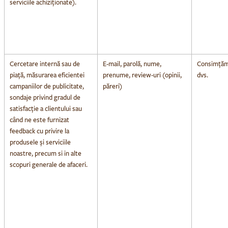
serviciile achiziționate).
Cercetare internă sau de
E-mail, parolă, nume,
Consimțăm
piață, măsurarea eficientei
prenume, review-uri (opinii,
dvs.
campaniilor de publicitate,
păreri)
sondaje privind gradul de
satisfacție a clientului sau
când ne este furnizat
feedback cu privire la
produsele și serviciile
noastre, precum si in alte
scopuri generale de afaceri.