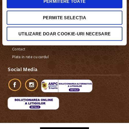
PERMITERE TOATE
Termeni si Conditii
Protectia datelor
PERMITE SELECȚIA
Politica DEEE
ANPC
UTILIZARE DOAR COOKIE-URI NECESARE
SOL
F.A.Q
Contact
Plata in rate cu cardul
Social Media