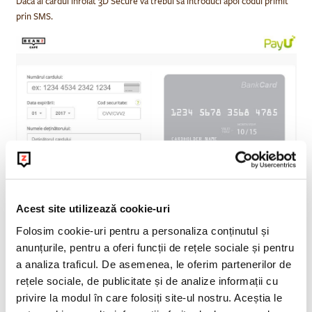
Daca ai cardul inrolat 3D Secure va trebui sa introduci apoi codul primit
prin SMS.
Acest site utilizează cookie-uri
STARCARD
Folosim cookie-uri pentru a personaliza conținutul și
anunțurile, pentru a oferi funcții de rețele sociale și pentru
Card Avantaj
a analiza traficul. De asemenea, le oferim partenerilor de
rețele sociale, de publicitate și de analize informații cu
privire la modul în care folosiți site-ul nostru. Aceștia le
BDR Finance