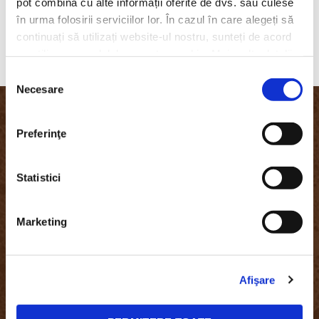
pot combina cu alte informații oferite de dvs. sau culese
în urma folosirii serviciilor lor. În cazul în care alegeți să
ALPHABANK Installments
continuați să utilizați website-ul nostru, sunteți de acord
cu utilizarea modulelor noastre cookie. Mai multe detalii,
aici: https://www.beanzcafe.ro/legal
Selecția
Necesare
consimțământului
Preferinţe
Contul Meu
Statistici
Intra in cont
Cosul meu
Marketing
Retururi
BeanZ
Afişare