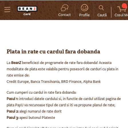
MENIU
Contact
Profile
Caută
Cosul M
Plata in rate cu cardul fara dobanda
La
BeanZ
beneficiezi de programele de rate fara dobanda! Aceasta
modalitate de plata este valabila pentru posesorii de carduri cu plata in
rate emise de:
Credit Europe, Banca Transilvania, BRD Finance, Alpha Bank
Cum cumperi cu cardul in rate fara dobanda:
Pasul 1:
introduci datele cardului si, in functie de cardul utilizat pagina de
plata PayU va recunoase tipul de card si iti va propune planul de rate;
Pasul 2:
alegi numarul de rate dorit
Pasul 3:
apesi butonul Plateste