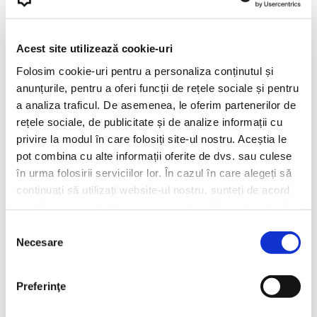
Ne poti contacta prin email, social media sau la telefon. Tu alegi!
Acest site utilizează cookie-uri
Folosim cookie-uri pentru a personaliza conținutul și
anunțurile, pentru a oferi funcții de rețele sociale și pentru
a analiza traficul. De asemenea, le oferim partenerilor de
rețele sociale, de publicitate și de analize informații cu
privire la modul în care folosiți site-ul nostru. Aceștia le
pot combina cu alte informații oferite de dvs. sau culese
în urma folosirii serviciilor lor. În cazul în care alegeți să
continuați să utilizați website-ul nostru, sunteți de acord
cu utilizarea modulelor noastre cookie. Mai multe detalii,
aici: https://www.beanzcafe.ro/legal
Selecția
Necesare
consimțământului
Preferinţe