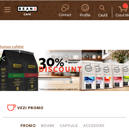
MENIU
Contact
Profile
Caută
Cosul M
lumea cafelei
‹
›
VEZI PROMO
PROMO
BOABE
CAPSULE
ACCESORII