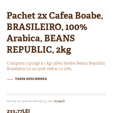
Skip
to
Pachet 2x Cafea Boabe,
the
beginning
BRASILEIRO, 100%
of
the
Arabica, BEANS
images
gallery
REPUBLIC, 2kg
Cumpara 2 pungi x 1 kg cafea boabe Beans Republic
Brasileiro cu un pret redus cu 10%.
TOATA DESCRIEREA
Cel mai mic pret din ultimele 30 zile:
167,84LEI
233,77LEI