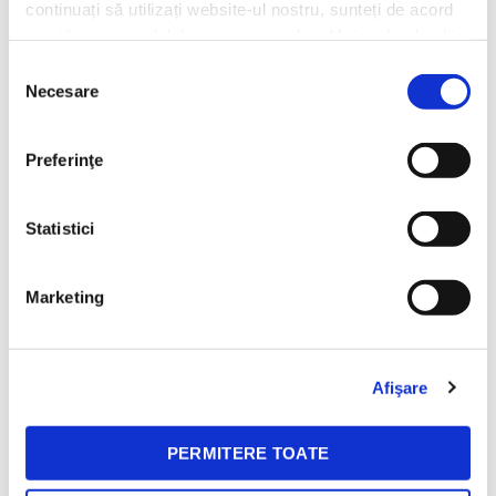
continuați să utilizați website-ul nostru, sunteți de acord
La BeanZ celebram diversitatea prin
cu utilizarea modulelor noastre cookie. Mai multe detalii,
cafele cu gusturi distincte in momente
aici: https://www.beanzcafe.ro/legal
Selecția
diferite!
Necesare
consimțământului
Preferinţe
Livrare gratuita
30 zile retur
Statistici
Pentru comenzile de peste
Ne ocupam noi de toate
150 lei
detaliile.
Marketing
Mereu la indemana
Afişare
Ne poti contacta prin email, social media sau la telefon. Tu
alegi!
PERMITERE TOATE