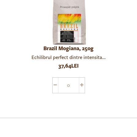
Brazil Mogiana, 250g
Echilibrul perfect dintre intensitate si gustul dulc
37,64LEI