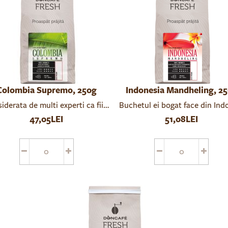
Colombia Supremo, 250g
Indonesia Mandheling, 2
 complexa a cafelei cultivate la altitudine ridicata
iderata de multi experti ca fiind cafeaua absoluta! Buchet bogat 
Buchetul ei bogat face din Ind
47,05LEI
51,08LEI