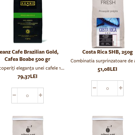
eanz Cafe Brazilian Gold,
Costa Rica SHB, 250g
Cafea Boabe 500 gr
Combinatia surprinzatoare de a
ca, caracterizat printr-o textură catifelată și un corp bogat, ac
operiți eleganța unei cafele 100% Arabica, caracterizată printr-un
51,08LEI
79,37LEI