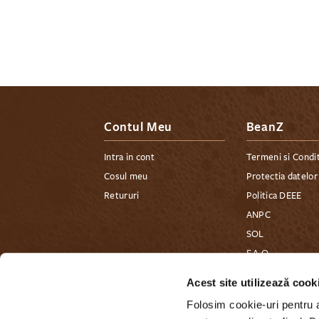
Contul Meu
BeanZ
Intra in cont
Termeni si Condit
Cosul meu
Protectia datelor
Retururi
Politica DEEE
ANPC
SOL
F.A.Q
Contact
Acest site utilizează cook
Plata in rate cu c
Folosim cookie-uri pentru a 