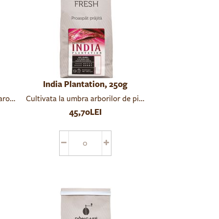
India Plantation, 250g
rome care vin direct din natura, fac din Costa Rica SHB o cafea 
Cultivata la umbra arborilor de piper, banane, nucsoara, 
ompaniat de o aciditate medie, armonios echilibrată. Notele fructa
 corp catifelat și o aciditate scăzută, perfect echilibrată. Gustu
45,70LEI