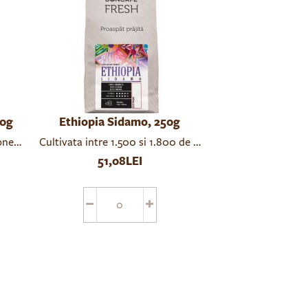
50g
Ethiopia Sidamo, 250g
de arome, cu note de piersica, citrice si caramel
onesia Mandheling o cafea cu o esenta desavarsita
Cultivata intre 1.500 si 1.800 de metri altitudine. Datori
51,08LEI