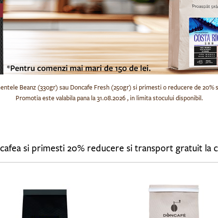
entele Beanz (330gr) sau Doncafe Fresh (250gr) si primesti o reducere de 20% si 
Promotia este valabila pana la 31.08.2026 , in limita stocului disponibil.
Alege cel putin 3 pachete de cafea si primesti 20% reducere si t