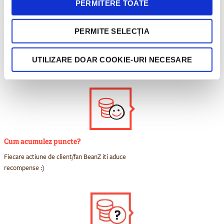
PERMITERE TOATE
Cum devin membru?
Ai deja cont BeanZ? Atunci esti deja membru!
PERMITE SELECȚIA
Logheaza-te si descopera în contul tau de
utilizator sistemul de puncte. Esti client nou?
UTILIZARE DOAR COOKIE-URI NECESARE
Creeaza-ti cont pe site-ul nostru si intra în
prima natiune a iubitorilor de cafea!
Cum acumulez puncte?
Fiecare actiune de client/fan BeanZ iti aduce
recompense :)