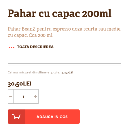
Skip
to
Pahar cu capac 200ml
the
beginning
of
Pahar BeanZ pentru espresso doza scurta sau medie,
the
cu capac. Cca 200 ml.
images
gallery
TOATA DESCRIEREA
Cel mai mic pret din ultimele 30 zile:
30,50LEI
30,50LEI
ADAUGA IN COS