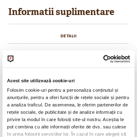
Informatii suplimentare
DETALII
Pune capacul si ia-ti cafeaua preferata cu tine
oriunde sau savureaz-o direct acasa. Nu uita sa ii
faci si o poza: in paharul BeanZ, cafeaua pare ca
pluteste in aer
Acest site utilizează cookie-uri
Folosim cookie-uri pentru a personaliza conținutul și
anunțurile, pentru a oferi funcții de rețele sociale și pentru
POLITICA DE RETUR
a analiza traficul. De asemenea, le oferim partenerilor de
rețele sociale, de publicitate și de analize informații cu
privire la modul în care folosiți site-ul nostru. Aceștia le
pot combina cu alte informații oferite de dvs. sau culese
în urma folosirii serviciilor lor. În cazul în care alegeți să