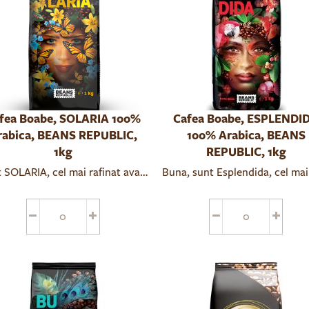
fea Boabe, SOLARIA 100%
Cafea Boabe, ESPLENDI
rabica, BEANS REPUBLIC,
100% Arabica, BEANS
1kg
REPUBLIC, 1kg
 SOLARIA, cel mai rafinat avatar Beans Republic!
aua mea 100% Arabica provine din regiunile selecte ale Americii C
ca iti incepi ziua acasa sau ai nevoie de un plus de energie la bi