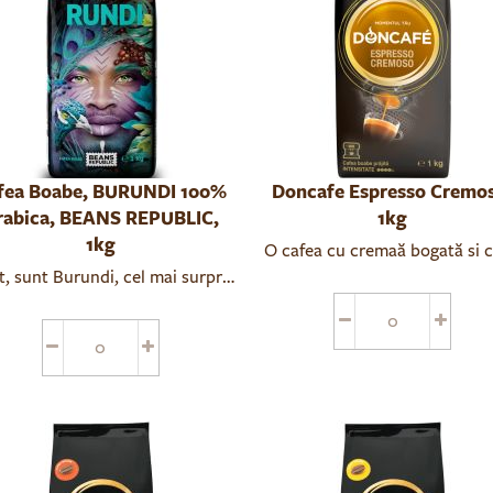
fea Boabe, BURUNDI 100%
Doncafe Espresso Cremo
rabica, BEANS REPUBLIC,
1kg
1kg
O cafea cu cremaă bogată si c