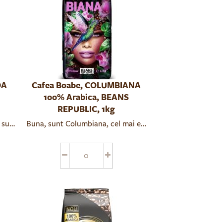
DA
Cafea Boabe, COLUMBIANA
100% Arabica, BEANS
REPUBLIC, 1kg
entrale si de Sud si iti trezeste simturile cu note sofisticate de
rou, SOLARIA iti ofera echilibrul perfect intre intensitate si rela