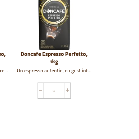
so,
Doncafe Espresso Perfetto,
1kg
remoasă, aciditate scăzută și corp intens.
Un espresso autentic, cu gust intens, obținut din soiur