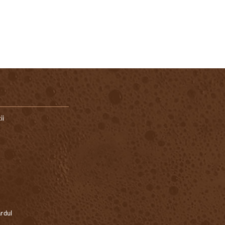
ii
ardul