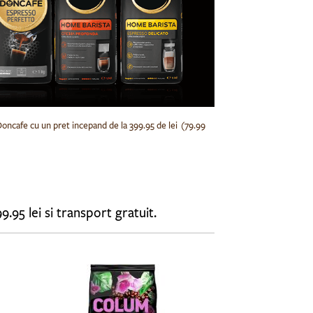
Doncafe cu un pret incepand de la 399.95 de lei (79.99
 minim 5 pungi de cafea boabe Beans Republic cu un pret incepand de la 399.95 lei si transport gratuit.