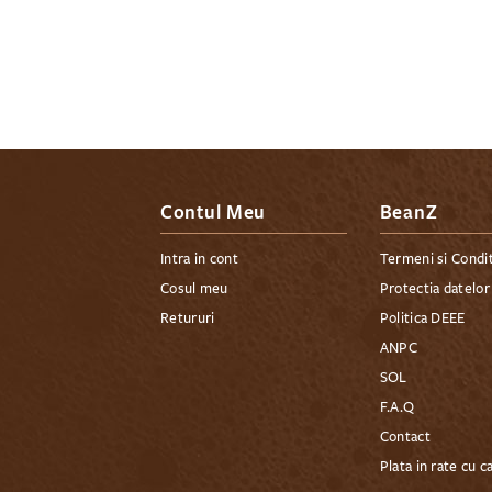
Contul Meu
BeanZ
Intra in cont
Termeni si Condit
Cosul meu
Protectia datelor
Retururi
Politica DEEE
ANPC
SOL
F.A.Q
Contact
Plata in rate cu c