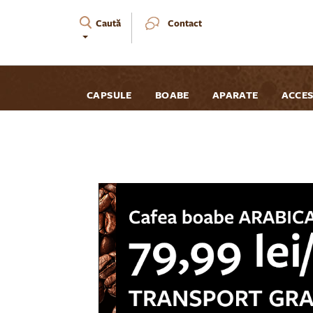
Caută
Contact
CAPSULE
BOABE
APARATE
ACCES