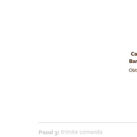
Ca
Bar
Obti
Obti
Pasul 3:
trimite comanda