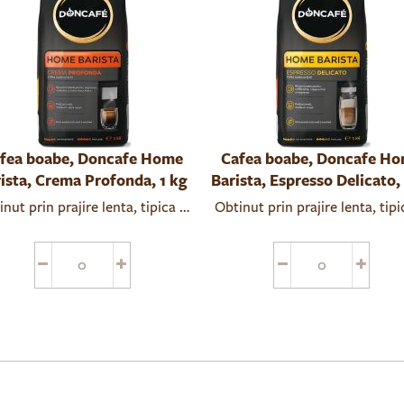
fea boabe, Doncafe Home
Cafea boabe, Doncafe H
ista, Crema Profonda, 1 kg
Barista, Espresso Delicato,
nut prin prajire lenta, tipica pentru espresso, avand o culoare a
Obtinut prin prajire lenta, ti
nut din soiuri de cafea atent selectionate, prajite lent, avand u
Potrivita pentru consumatorii 