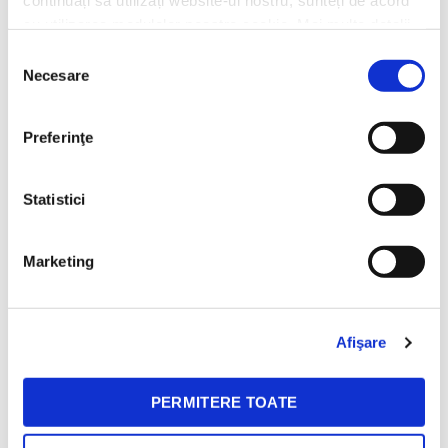
continuați să utilizați website-ul nostru, sunteți de acord
La BeanZ celebram diversitatea prin
cu utilizarea modulelor noastre cookie. Mai multe detalii,
cafele cu gusturi distincte in momente
aici: https://www.beanzcafe.ro/legal
diferite!
Selecția
Necesare
consimțământului
Preferinţe
Livrare gratuita
30 zile retur
Pentru comenzile de peste
Ne ocupam noi de toate
Statistici
150 lei
detaliile.
Marketing
Mereu la indemana
Afişare
Ne poti contacta prin email, social media sau la telefon. Tu
alegi!
PERMITERE TOATE