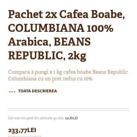
Skip
to
Pachet 2x Cafea Boabe,
the
beginning
COLUMBIANA 100%
of
the
Arabica, BEANS
images
gallery
REPUBLIC, 2kg
Cumpara 2 pungi x 1 kg cafea boabe Beans Republic
Columbiana cu un pret redus cu 10%
TOATA DESCRIEREA
Cel mai mic pret din ultimele 30 zile:
191,81LEI
233,77LEI