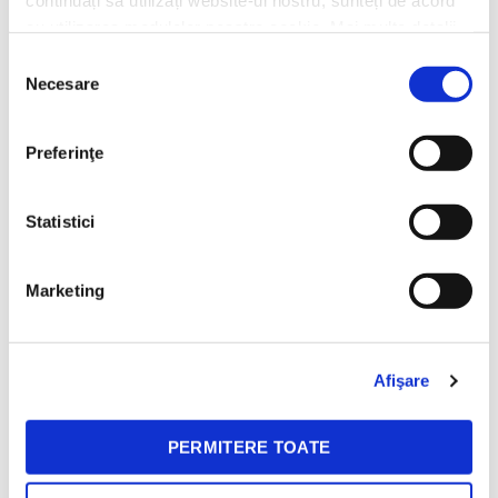
continuați să utilizați website-ul nostru, sunteți de acord
La BeanZ celebram diversitatea prin
cu utilizarea modulelor noastre cookie. Mai multe detalii,
cafele cu gusturi distincte in momente
aici: https://www.beanzcafe.ro/legal
diferite!
Selecția
Necesare
consimțământului
Preferinţe
Livrare gratuita
30 zile retur
Pentru comenzile de peste
Ne ocupam noi de toate
Statistici
150 lei
detaliile.
Marketing
Mereu la indemana
Afişare
Ne poti contacta prin email, social media sau la telefon. Tu
alegi!
PERMITERE TOATE