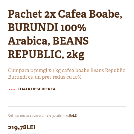
Skip
to
Pachet 2x Cafea Boabe,
the
beginning
BURUNDI 100%
of
the
Arabica, BEANS
images
gallery
REPUBLIC, 2kg
Cumpara 2 pungi x 1 kg cafea boabe Beans Republic
Burundi cu un pret redus cu 10%
TOATA DESCRIEREA
Cel mai mic pret din ultimele 30 zile:
199,80LEI
219,78LEI