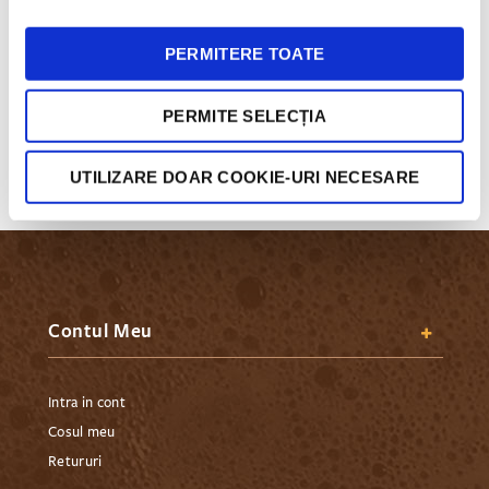
PERMITERE TOATE
Mereu la indemana
Ne poti contacta prin email, social media sau la telefon. Tu
PERMITE SELECȚIA
alegi!
UTILIZARE DOAR COOKIE-URI NECESARE
Contul Meu
Intra in cont
Cosul meu
Retururi