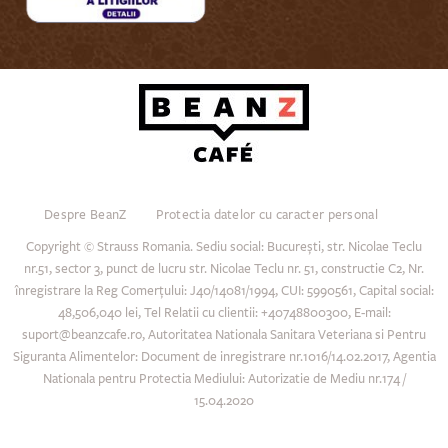
Despre BeanZ
Protectia datelor cu caracter personal
Copyright © Strauss Romania. Sediu social: Bucureşti, str. Nicolae Teclu
nr.51, sector 3, punct de lucru str. Nicolae Teclu nr. 51, constructie C2, Nr.
înregistrare la Reg Comerţului: J40/14081/1994, CUI: 5990561, Capital social:
48,506,040 lei, Tel Relatii cu clientii: +40748800300, E-mail:
suport@beanzcafe.ro, Autoritatea Nationala Sanitara Veteriana si Pentru
Siguranta Alimentelor: Document de inregistrare nr.1016/14.02.2017, Agentia
Nationala pentru Protectia Mediului: Autorizatie de Mediu nr.174 /
15.04.2020