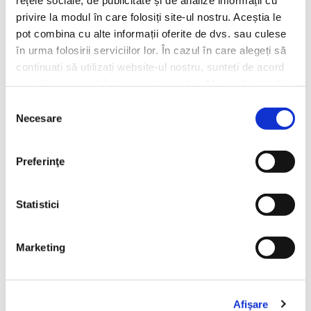
privire la modul în care folosiți site-ul nostru. Aceștia le
POLITICA DE RETUR
pot combina cu alte informații oferite de dvs. sau culese
în urma folosirii serviciilor lor. În cazul în care alegeți să
continuați să utilizați website-ul nostru, sunteți de acord
cu utilizarea modulelor noastre cookie. Mai multe detalii,
aici: https://www.beanzcafe.ro/legal
Selecția
Necesare
consimțământului
La BeanZ celebram diversitatea prin
cafele cu gusturi distincte in momente
Preferinţe
diferite!
Statistici
Marketing
Livrare gratuita
30 zile retur
Pentru comenzile de peste
Ne ocupam noi de toate
150 lei
detaliile.
Afişare