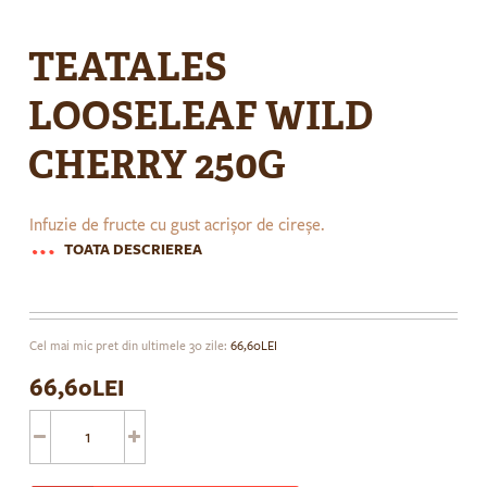
Skip
to
TEATALES
the
beginning
LOOSELEAF WILD
of
the
CHERRY 250G
images
gallery
Infuzie de fructe cu gust acrișor de cireșe.
TOATA DESCRIEREA
Cel mai mic pret din ultimele 30 zile:
66,60LEI
66,60LEI