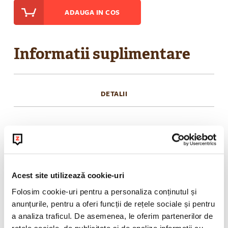
ADAUGA IN COS
Informatii suplimentare
DETALII
Conține: hibiscus, mere, măceșe, struguri, cireșe
• Ambalate în pungi etanșe, pentru ușurința
utilizării în locație;
• Conțin frunze întregi de ceai și bucăți mari de
Acest site utilizează cookie-uri
fructe;
Folosim cookie-uri pentru a personaliza conținutul și
• Selecție bogată de gusturi, la cele mai înalte
anunțurile, pentru a oferi funcții de rețele sociale și pentru
standard de servire și preparare
a analiza traficul. De asemenea, le oferim partenerilor de
rețele sociale, de publicitate și de analize informații cu