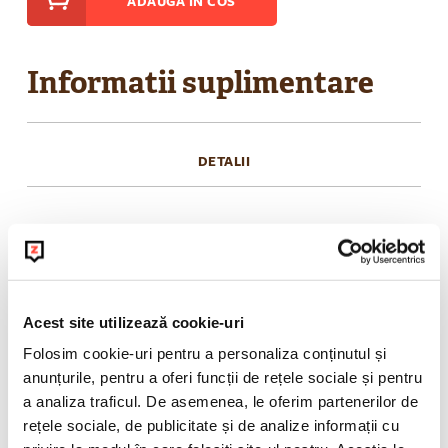
ADAUGA IN COS
Informatii suplimentare
DETALII
Combinația de mentă și lămâie este de-a
dreptul reconfortantă, făcând acest ceai din
plante și fructe desăvârșit. Ingrediente: frunze
de mentă, frunze de alun, coajă de portocală,
Acest site utilizează cookie-uri
coajă de lămâie, petale de albăstrele, petale de
Folosim cookie-uri pentru a personaliza conținutul și
floarea soarelui.
anunțurile, pentru a oferi funcții de rețele sociale și pentru
a analiza traficul. De asemenea, le oferim partenerilor de
rețele sociale, de publicitate și de analize informații cu
POLITICA DE RETUR