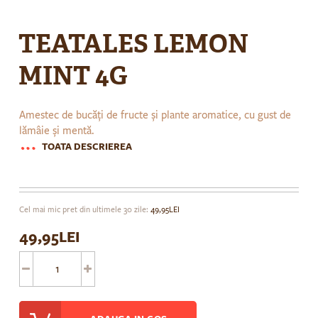
Skip
to
TEATALES LEMON
the
beginning
MINT 4G
of
the
images
Amestec de bucăți de fructe și plante aromatice, cu gust de
gallery
lămâie și mentă.
TOATA DESCRIEREA
Cel mai mic pret din ultimele 30 zile:
49,95LEI
49,95LEI