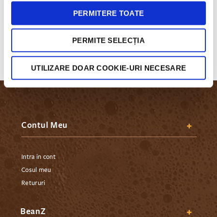
Mereu la indemana
PERMITERE TOATE
Ne poti contacta prin email, social media sau la telefon. Tu
alegi!
PERMITE SELECȚIA
UTILIZARE DOAR COOKIE-URI NECESARE
Contul Meu
Intra in cont
Cosul meu
Retururi
BeanZ