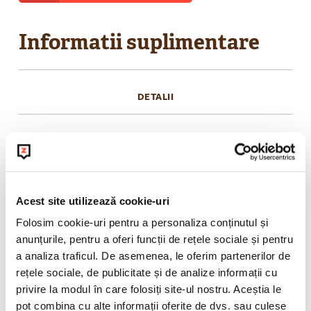
Informatii suplimentare
DETALII
Ceai verde cu iasomie. Acest ceai fin și delicat
îți încântă simțurile cu o aromă surprinzătoare
și un gust floral fermecător. Ingrediente: ceai
Acest site utilizează cookie-uri
verde, flori de iasomie.
Folosim cookie-uri pentru a personaliza conținutul și
anunțurile, pentru a oferi funcții de rețele sociale și pentru
a analiza traficul. De asemenea, le oferim partenerilor de
POLITICA DE RETUR
rețele sociale, de publicitate și de analize informații cu
privire la modul în care folosiți site-ul nostru. Aceștia le
pot combina cu alte informații oferite de dvs. sau culese