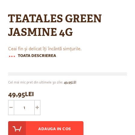
Skip
to
TEATALES GREEN
the
beginning
JASMINE 4G
of
the
images
Ceai fin și delicat îți încântă simțurile.
gallery
TOATA DESCRIEREA
Cel mai mic pret din ultimele 30 zile:
49,95LEI
49,95LEI
ADAUGA IN COS