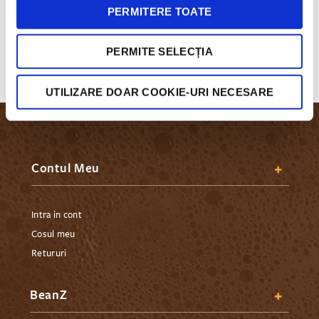
Mereu la indemana
PERMITERE TOATE
Ne poti contacta prin email, social media sau la telefon. Tu
alegi!
PERMITE SELECȚIA
UTILIZARE DOAR COOKIE-URI NECESARE
Contul Meu
Intra in cont
Cosul meu
Retururi
BeanZ