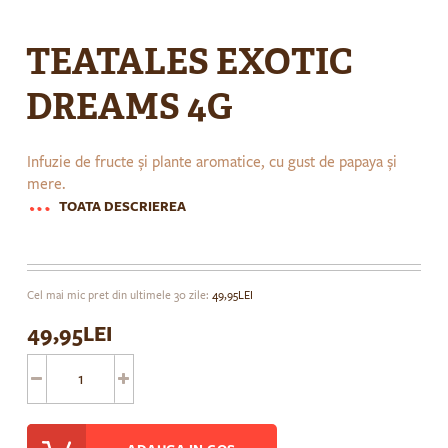
Skip
to
TEATALES EXOTIC
the
beginning
DREAMS 4G
of
the
images
Infuzie de fructe și plante aromatice, cu gust de papaya și
gallery
mere.
TOATA DESCRIEREA
Cel mai mic pret din ultimele 30 zile:
49,95LEI
49,95LEI