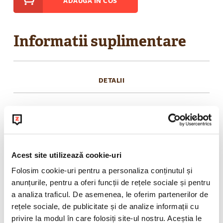
ADAUGA IN COS
Informatii suplimentare
DETALII
Lasă aroma proaspată a fructelor să te poarte
către un tărâm exotic, plin de răsfăț și relaxare.
Ingrediente: hibiscus, mere, papaya, stafide,
Acest site utilizează cookie-uri
petale de floarea soarelui, zmeură, căpșuni,
petale de albăstrele
Folosim cookie-uri pentru a personaliza conținutul și
anunțurile, pentru a oferi funcții de rețele sociale și pentru
a analiza traficul. De asemenea, le oferim partenerilor de
rețele sociale, de publicitate și de analize informații cu
POLITICA DE RETUR
privire la modul în care folosiți site-ul nostru. Aceștia le