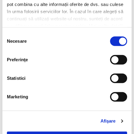
pot combina cu alte informații oferite de dvs. sau culese
în urma folosirii serviciilor lor. În cazul în care alegeți să
continuați să utilizați website-ul nostru, sunteți de acord
cu utilizarea modulelor noastre cookie. Mai multe detalii,
aici: https://www.beanzcafe.ro/legal
Selecția
La BeanZ celebram diversitatea prin
Necesare
consimțământului
cafele cu gusturi distincte in momente
diferite!
Preferinţe
Statistici
Livrare gratuita
30 zile retur
Pentru comenzile de peste
Ne ocupam noi de toate
Marketing
150 lei
detaliile.
Afişare