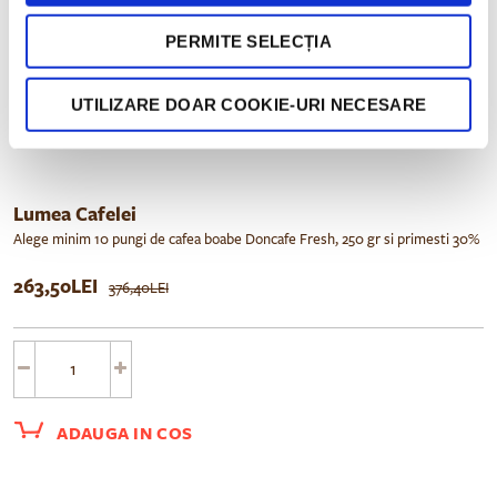
PERMITE SELECȚIA
UTILIZARE DOAR COOKIE-URI NECESARE
Lumea Cafelei
Alege minim 10 pungi de cafea boabe Doncafe Fresh, 250 gr si primesti 30%
discount+transport gratuit. Aceasta oferta nu poate fi cumulata cu alte
263,50LEI
reduceri. Promotie valabila pana la 30.10.2024
376,40LEI
ADAUGA IN COS