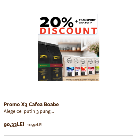
Promo X3 Cafea Boabe
Alege cel putin 3 pungi de cafeaboabe si primesti 20% discount si livrare gratuita la comenzi mai mari de 150 de lei
90,33LEI
112,92LEI