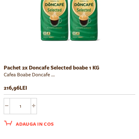
Pachet 2x Doncafe Selected boabe 1 KG
Cafea Boabe Doncafe Selected 1 Kg
din boabe 100% ARABICA pr
Doncafé Selected 100% ARABICA este o combinatie armonioasa de soiuri de cafea ARABICA din America Centrala si de Sud. Potrivita pentru consumatorii ce isi prepara cafeaua la masini tip espressor automat sau isi rasnesc acasa cafeaua boabe, pentru a experimenta o cafea cu adevarat proaspata
216,96LEI
ADAUGA IN COS