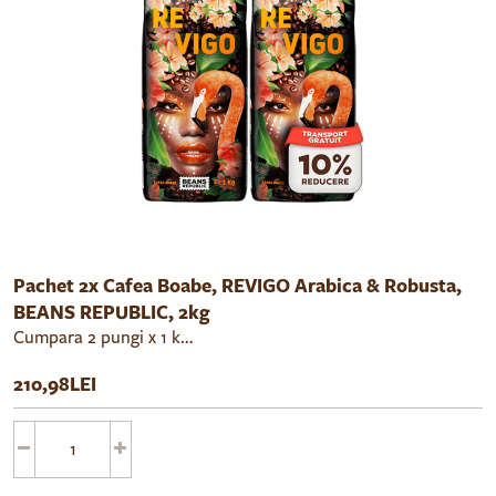
Pachet 2x Cafea Boabe, REVIGO Arabica & Robusta,
BEANS REPUBLIC, 2kg
Cumpara 2 pungi x 1 kg cafea boabe Beans Republic Revigo cu un pret redus cu 10%.
210,98LEI