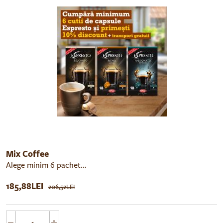
Mix Coffee
Alege minim 6 pachete de cafea cu 15% discount si transport gratuit.
185,88LEI
206,52LEI