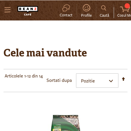
MENIU
Contact
Profile
Caută
Cosul M
Cele mai vandute
Articolele
1
-
12
din
14
Se
Sortati dupa
d