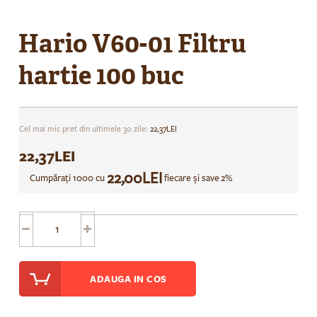
Skip
to
Hario V60-01 Filtru
the
beginning
hartie 100 buc
of
the
images
gallery
Cel mai mic pret din ultimele 30 zile:
22,37LEI
22,37LEI
22,00LEI
Cumpăraţi 1000 cu
fiecare şi
save
2
%
ADAUGA IN COS