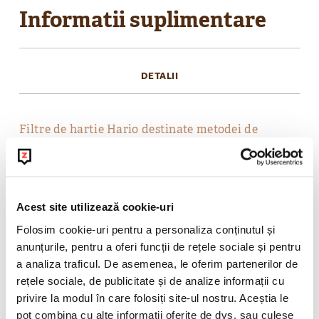
Informatii suplimentare
DETALII
Filtre de hartie Hario destinate metodei de
preparare cafea V60.
Forma si calitatea corespunzatoare a filtrului
asigura o cafea aromata si intensa in orice
moment.
Acest site utilizează cookie-uri
Compatibile modelului V60-01.
Ambalajul contine 100 de filtre .
Folosim cookie-uri pentru a personaliza conținutul și
anunțurile, pentru a oferi funcții de rețele sociale și pentru
a analiza traficul. De asemenea, le oferim partenerilor de
POLITICA DE RETUR
rețele sociale, de publicitate și de analize informații cu
privire la modul în care folosiți site-ul nostru. Aceștia le
pot combina cu alte informații oferite de dvs. sau culese