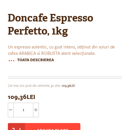
Skip
to
Doncafe Espresso
the
beginning
Perfetto, 1kg
of
the
images
Un espresso autentic, cu gust intens, obținut din soiuri de
gallery
cafea ARABICA si ROBUSTA atent selecționate.
TOATA DESCRIEREA
Cel mai mic pret din ultimele 30 zile:
109,36LEI
109,36LEI