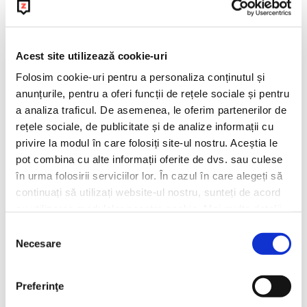
La BeanZ celebram diversitatea prin
cafele cu gusturi distincte in momente
diferite!
Acest site utilizează cookie-uri
Folosim cookie-uri pentru a personaliza conținutul și
anunțurile, pentru a oferi funcții de rețele sociale și pentru
a analiza traficul. De asemenea, le oferim partenerilor de
rețele sociale, de publicitate și de analize informații cu
Livrare gratuita
30 zile retur
privire la modul în care folosiți site-ul nostru. Aceștia le
Pentru comenzile de peste
Ne ocupam noi de toate
pot combina cu alte informații oferite de dvs. sau culese
150 lei
detaliile.
în urma folosirii serviciilor lor. În cazul în care alegeți să
continuați să utilizați website-ul nostru, sunteți de acord
cu utilizarea modulelor noastre cookie. Mai multe detalii,
aici: https://www.beanzcafe.ro/legal
Selecția
Mereu la indemana
Necesare
consimțământului
Ne poti contacta prin email, social media sau la telefon. Tu
alegi!
Preferinţe