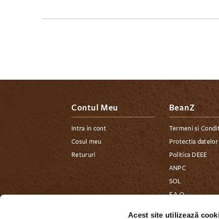
Contul Meu
BeanZ
Intra in cont
Termeni si Condit
Cosul meu
Protectia datelor
Retururi
Politica DEEE
ANPC
SOL
F.A.Q
Contact
Acest site utilizează cook