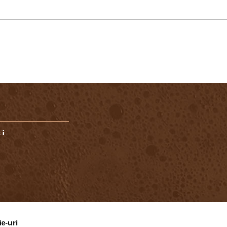
ii
ie-uri