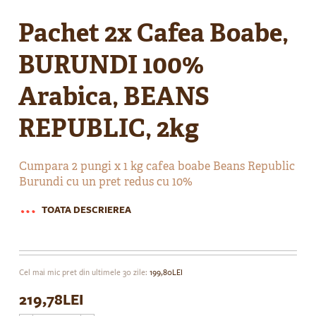
Skip
to
Pachet 2x Cafea Boabe,
the
beginning
BURUNDI 100%
of
the
Arabica, BEANS
images
gallery
REPUBLIC, 2kg
Cumpara 2 pungi x 1 kg cafea boabe Beans Republic
Burundi cu un pret redus cu 10%
TOATA DESCRIEREA
Cel mai mic pret din ultimele 30 zile:
199,80LEI
219,78LEI