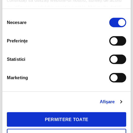
continuați să utilizați website-ul nostru, sunteți de acord
La BeanZ celebram diversitatea prin
cu utilizarea modulelor noastre cookie. Mai multe detalii,
cafele cu gusturi distincte in momente
aici: https://www.beanzcafe.ro/legal
diferite!
Selecția
Necesare
consimțământului
Preferinţe
Livrare gratuita
30 zile retur
Pentru comenzile de peste
Ne ocupam noi de toate
Statistici
150 lei
detaliile.
Marketing
Mereu la indemana
Afişare
Ne poti contacta prin email, social media sau la telefon. Tu
alegi!
PERMITERE TOATE