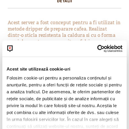
DETALII
Acest server a fost conceput pentru a fi utilizat in
metode dripper de preparare cafea. Realizat
dintr-o sticla rezistenta la caldura si cu o forma
speciala, acest server permite cafelei sa pastreze o
teperatura optima pentru a fi servita.
Serverul are o capacitate de 600ml si este foarte
usor de curatat.
Acest site utilizează cookie-uri
Folosim cookie-uri pentru a personaliza conținutul și
POLITICA DE RETUR
anunțurile, pentru a oferi funcții de rețele sociale și pentru
a analiza traficul. De asemenea, le oferim partenerilor de
rețele sociale, de publicitate și de analize informații cu
privire la modul în care folosiți site-ul nostru. Aceștia le
pot combina cu alte informații oferite de dvs. sau culese
în urma folosirii serviciilor lor. În cazul în care alegeți să
La BeanZ celebram diversitatea prin
continuați să utilizați website-ul nostru, sunteți de acord