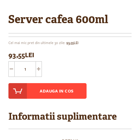
Skip
to
Server cafea 600ml
the
beginning
of
the
Cel mai mic pret din ultimele 30 zile:
93,55LEI
images
93,55LEI
gallery
ADAUGA IN COS
Informatii suplimentare