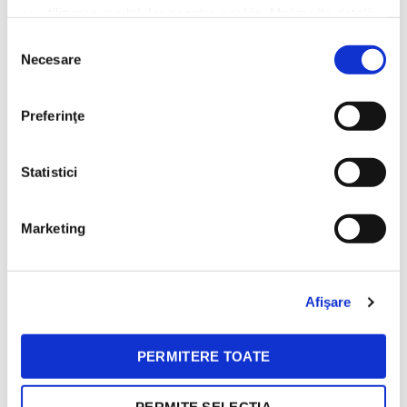
cafele cu gusturi distincte in momente
cu utilizarea modulelor noastre cookie. Mai multe detalii,
diferite!
aici: https://www.beanzcafe.ro/legal
Selecția
Necesare
consimțământului
Preferinţe
Livrare gratuita
30 zile retur
Pentru comenzile de peste
Ne ocupam noi de toate
Statistici
150 lei
detaliile.
Marketing
Mereu la indemana
Afişare
Ne poti contacta prin email, social media sau la telefon. Tu
alegi!
PERMITERE TOATE