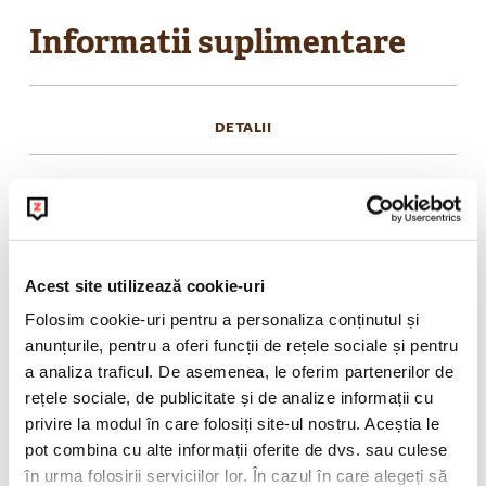
Informatii suplimentare
DETALII
Pune capacul si ia-ti cafeaua preferata cu tine
oriunde sau savureaz-o direct acasa. Nu uita sa ii
faci si o poza: in paharul BeanZ, cafeaua pare ca
pluteste in aer
Acest site utilizează cookie-uri
Folosim cookie-uri pentru a personaliza conținutul și
anunțurile, pentru a oferi funcții de rețele sociale și pentru
POLITICA DE RETUR
a analiza traficul. De asemenea, le oferim partenerilor de
rețele sociale, de publicitate și de analize informații cu
privire la modul în care folosiți site-ul nostru. Aceștia le
pot combina cu alte informații oferite de dvs. sau culese
în urma folosirii serviciilor lor. În cazul în care alegeți să