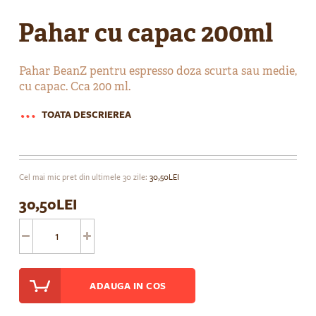
Skip
to
Pahar cu capac 200ml
the
beginning
of
Pahar BeanZ pentru espresso doza scurta sau medie,
the
cu capac. Cca 200 ml.
images
gallery
TOATA DESCRIEREA
Cel mai mic pret din ultimele 30 zile:
30,50LEI
30,50LEI
ADAUGA IN COS