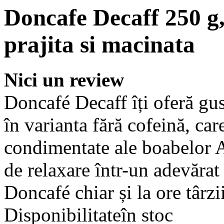
Doncafe Decaff 250 g,
prajita si macinata
Nici un review
Doncafé Decaff îți oferă gust
în varianta fără cofeină, car
condimentate ale boabelor 
de relaxare într-un adevărat 
Doncafé chiar și la ore târzii
Disponibilitate
în stoc